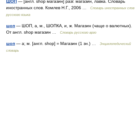
ШОП
— [англ. shop магазин] разг. магазин, лавка. Словарь
иностранных слов. Комлев Н.Г., 2006 …
Словарь иностранных слов
русского языка
шоп
— ШОП, а, м., ШОПКА, и, ж. Магазин (чаще о валютных).
От англ. shop магазин …
Словарь русского арго
шоп
— а; м. [англ. shop] = Магазин (1 зн.) …
Энциклопедический
словарь