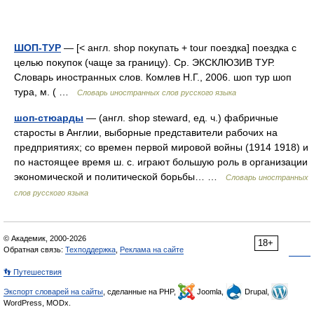
ШОП-ТУР
— [< англ. shop покупать + tour поездка] поездка с
целью покупок (чаще за границу). Ср. ЭКСКЛЮЗИВ ТУР.
Словарь иностранных слов. Комлев Н.Г., 2006. шоп тур шоп
тура, м. ( …
Словарь иностранных слов русского языка
шоп-стюарды
— (англ. shop steward, ед. ч.) фабричные
старосты в Англии, выборные представители рабочих на
предприятиях; со времен первой мировой войны (1914 1918) и
по настоящее время ш. с. играют большую роль в организации
экономической и политической борьбы… …
Словарь иностранных
слов русского языка
© Академик, 2000-2026
18+
Обратная связь:
Техподдержка
,
Реклама на сайте
👣 Путешествия
Экспорт словарей на сайты
, сделанные на PHP,
Joomla,
Drupal,
WordPress, MODx.