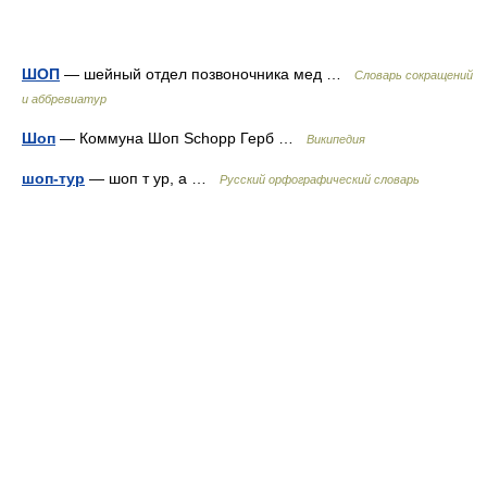
ШОП
— шейный отдел позвоночника мед …
Словарь сокращений
и аббревиатур
Шоп
— Коммуна Шоп Schopp Герб …
Википедия
шоп-тур
— шоп т ур, а …
Русский орфографический словарь